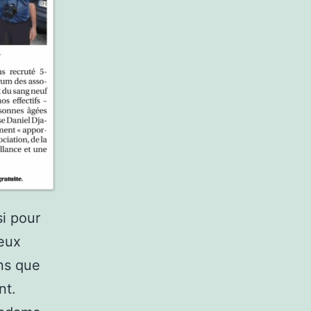
si pour
reux
ons que
nt.