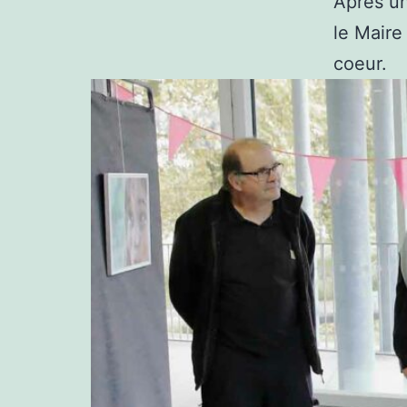
Après un
le Maire
coeur.