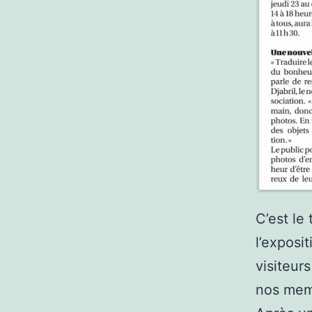
C’est le
l’exposi
visiteur
nos memb