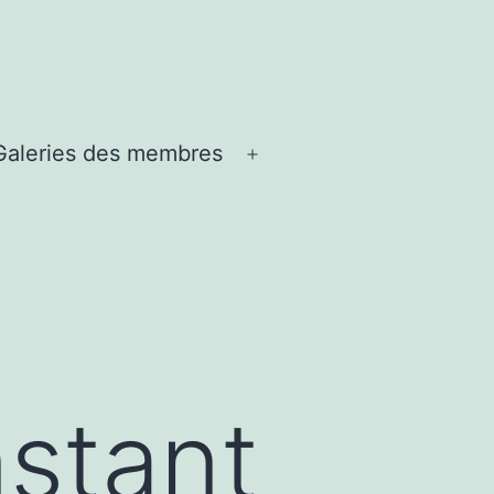
Galeries des membres
ir
Ouvrir
le
u
menu
nstant