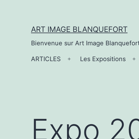
Aller
au
contenu
ART IMAGE BLANQUEFORT
Bienvenue sur Art Image Blanquefor
ARTICLES
Les Expositions
Ouvrir
O
le
le
menu
m
Expo 20