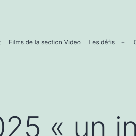
t
Films de la section Video
Les défis
Ouvr
le
uvrir
men
enu
25 « un i