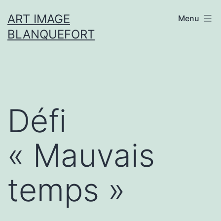
Aller
ART IMAGE
Menu
au
BLANQUEFORT
contenu
Défi
« Mauvais
temps »